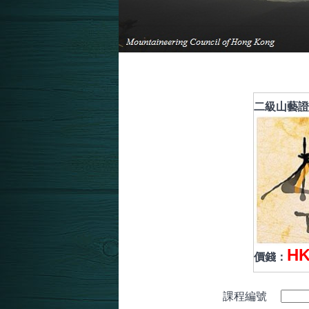
二級山藝證
HK
價錢：
課程編號