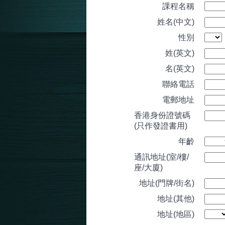
課程名稱
姓名(中文)
性別
姓(英文)
名(英文)
聯絡電話
電郵地址
香港身份證號碼
(只作發證書用)
年齡
通訊地址(室/樓/
座/大廈)
地址(門牌/街名)
地址(其他)
地址(地區)