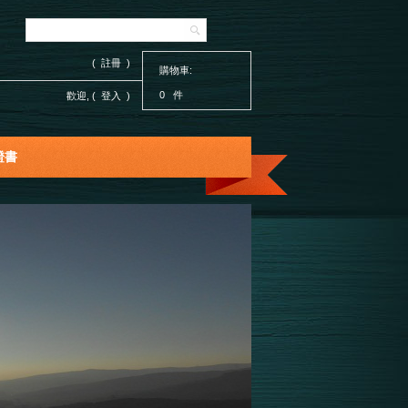
( 註冊 )
購物車:
0 件
歡迎, (
登入
)
證書