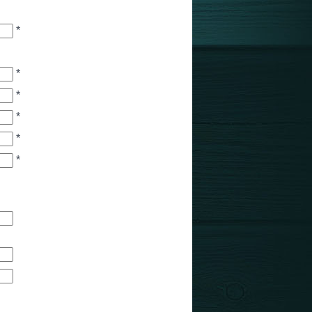
*
*
*
*
*
*