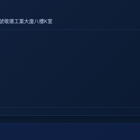
7號敬運工業大廈八樓K室