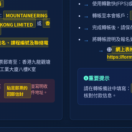
格
使用轉數快(FPS
MOUNTAINEERING
：
轉帳至本會帳戶：
香
 KONG LIMITED
或
完成轉帳後，請保
將轉帳證明及報名
姓名、課程編號及聯絡電
網上表
https://fo
票郵寄至：香港九龍觀塘
運工業大廈八樓K室
重要提示
正
並寫明收
貼足郵票的
請在轉帳備註中填寫：
件地址。
回郵信封
核對付款信息。