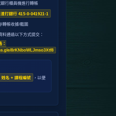
)或銀行櫃員機進行轉帳
渣打銀行 415-0-041921-1
存轉帳收據/截圖
資料通過以下方式提交：
格：
rms.gle/8rKNboWLJmso3Xtf8
姓名 + 課程編號
，以便