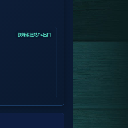
觀塘港鐵站D4出口