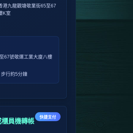
港九龍觀塘敬業街65至67
樓K室
至67號敬運工業大廈八樓
，步行約5分鐘
快捷支付
)或櫃員機轉帳