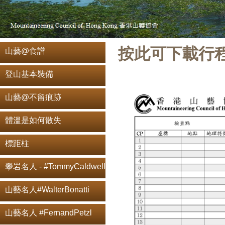
按此可下載行
山藝@食譜
登山基本裝備
山藝@不留痕跡
體溫是如何散失
標距柱
攀岩名人 - #TommyCaldwell
山藝名人#WalterBonatti
山藝名人 #FernandPetzl