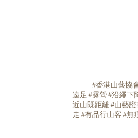
#香港山藝協
遠足
#露營
#沿繩下
近山既距離
#山藝
走
#有品行山客
#無