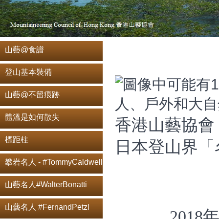
山藝@食譜
登山基本裝備
山藝@不留痕跡
體溫是如何散失
香港山藝協會
標距柱
日本登山界「名
攀岩名人 - #TommyCaldwell
山藝名人#WalterBonatti
山藝名人 #FernandPetzl
201