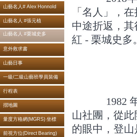
山藝名人# Alex Honnold
「名人」，在
山藝名人 #張元植
中途折返，其
山藝名人 #栗城史多
紅‬ - 栗城史多
意外救求書
山藝日事
一級/二級山藝班學員裝備
行程表
198
摺地圖
山社團，從此
量度方格網(MGRS) 坐標
的眼中，登山
前視方位(Direct Bearing)