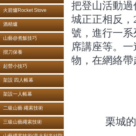
把登山活動過
火箭爐Rocket Stove
城正正相反，2
酒精爐
號，進行一系
山藝@煮飯技巧
席講座等。一
摺刀保養
物，在網絡帶
起營小技巧
架設 四人帳幕
架設一人帳幕
二級山藝 繩索技術
栗城
三級山藝繩索技術
山藝繩索技術(意大利半結防